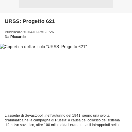
URSS: Progetto 621
Pubblicato su 04/02/PM 20:26
Da
Riccardo
L’assedio di Sevastopoli, nell’autunno del 1941, segnò una svolta
drammatica nella campagna di Russia: a causa del collasso del sistema
difensivo sovietico, oltre 100 mila soldati erano rimasti intrappolati nella
piazzaforte, circondata dalle truppe naziste....